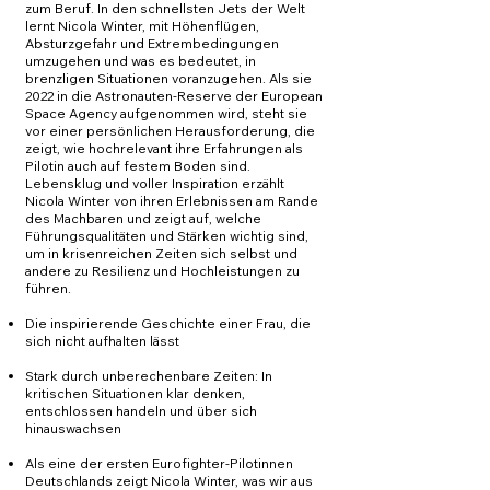
zum Beruf. In den schnellsten Jets der Welt
lernt Nicola Winter, mit Höhenflügen,
Absturzgefahr und Extrembedingungen
umzugehen und was es bedeutet, in
brenzligen Situationen voranzugehen. Als sie
2022 in die Astronauten-Reserve der European
Space Agency aufgenommen wird, steht sie
vor einer persönlichen Herausforderung, die
zeigt, wie hochrelevant ihre Erfahrungen als
Pilotin auch auf festem Boden sind.
Lebensklug und voller Inspiration erzählt
Nicola Winter von ihren Erlebnissen am Rande
des Machbaren und zeigt auf, welche
Führungsqualitäten und Stärken wichtig sind,
um in krisenreichen Zeiten sich selbst und
andere zu Resilienz und Hochleistungen zu
führen.
Die inspirierende Geschichte einer Frau, die
sich nicht aufhalten lässt
Stark durch unberechenbare Zeiten: In
kritischen Situationen klar denken,
entschlossen handeln und über sich
hinauswachsen
Als eine der ersten Eurofighter-Pilotinnen
Deutschlands zeigt Nicola Winter, was wir aus