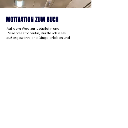
MOTIVATION ZUM BUCH
Auf dem Weg zur Jetpilotin und
Reserveastronautin, durfte ich viele
außergewöhnliche Dinge erleben und
Lektionen lernen. Und nach zwei Jahrzehnten
begann ich, über das Erlernte Vorträge zu
halten. Sinnvollerweise hat ein Vortrag aber
höchstens 45-50 Minuten Länge. Viel zu wenig,
um wirklich zu erzählen was passiert ist und die
jeweiligen wissenschaftlichen und sachlichen
Hintergründe darzustellen. Daher gibt es nun
dieses Buch – als knackige Zusammenfassung
der Lektionen aus Jetfliegerei und Luftfahrt,
Menschenführung und Teamship in allen
Bereichen und Projektorganisation aus der
Raumfahrt.
So treffen wir gemeinsam im Buch auf diese
10 Wege zum Erfolg:
Talent und Training
Disziplin und Durchhaltevermögen
Gelassenheit und Stoizismus