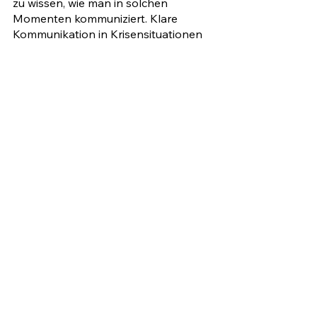
zu wissen, wie man in solchen 
Momenten kommuniziert. Klare 
Kommunikation in Krisensituationen 
kann schließlich 
überlebensnotwendig sein.
Krisenmanagement
Kommentare
Dieser Beitrag kann nicht mehr
kommentiert werden. Bitte den
Website-Eigentümer für weitere
Infos kontaktieren.